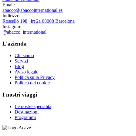
Email:
abacco@abaccointernational.es
Indirizzo:
Rosselló 198, 4rt 2a 08008 Barcelona
Instagram:
@abacco_international
L’azienda
Chi siamo
Servizi
Blog
Aviso legale
Politica sulla Privacy
Politica dei cookie
I nostri viaggi
Le nostre specialità
Destinazioni
Programmi