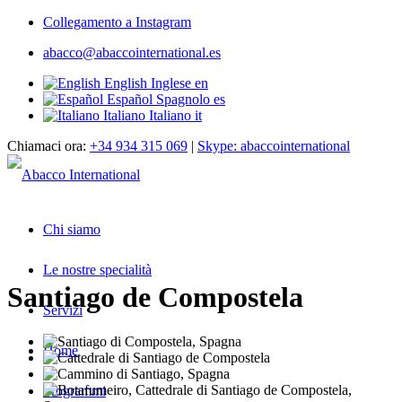
Collegamento a Instagram
abacco@abaccointernational.es
English
Inglese
en
Español
Spagnolo
es
Italiano
Italiano
it
Chiamaci ora:
+34 934 315 069
|
Skype: abaccointernational
Chi siamo
Le nostre specialità
Santiago de Compostela
Servizi
Home
Programmi