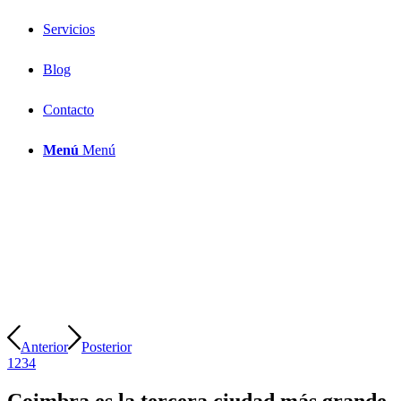
Servicios
Blog
Contacto
Menú
Menú
Anterior
Posterior
1
2
3
4
Coimbra es la tercera ciudad más grande