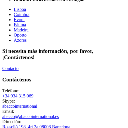
Lisboa
Coimbra
Évora
Fátima
Madeira
Oporto
Azores
Si necesita más información,
por favor,
¡Contáctenos!
Contacto
Contáctenos
Teléfono:
+34 934 315 069
Skype:
abaccointernational
Email:
abacco@abaccointernational.es
Dirección:
Rosselló 198, 4rt 2a 08008 Barcelona